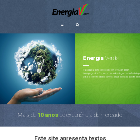
Energia
Verde
Para ajustar este texto clique em revolution slider
Homepage slide 1 e use a barra de rolagem até o final da p
Editar o texto no objeto correto. clique no botão update slid
Mais de
10 anos
de experiência de mercado
Este site apresenta textos