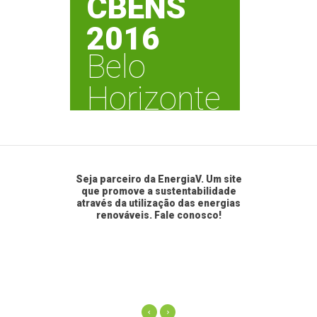
CBENS
2016
Belo
Horizonte
04 – 07
Abril 2016
Seja parceiro da EnergiaV. Um site
que promove a sustentabilidade
através da utilização das energias
renováveis. Fale conosco!