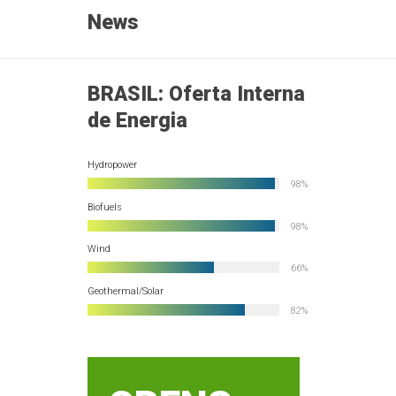
News
BRASIL: Oferta Interna
de Energia
Hydropower
98%
Biofuels
98%
Wind
66%
Geothermal/Solar
82%